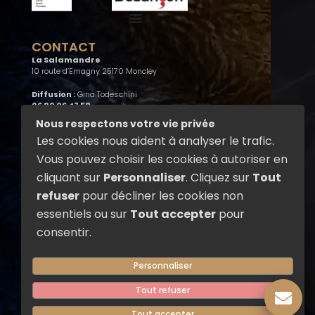
CONTACT
La Salamandre
10 route d’Emagny 25170 Moncley
Diffusion :
Gina Todeschini
06 80 06 47 58
compagnie@la-salamandre.com
Nous respectons votre vie privée
Les cookies nous aident à analyser le trafic.
Administration :
Elisabeth Henry
07 81 30 96 70
Vous pouvez choisir les cookies à autoriser en
admin@la-salamandre.com
cliquant sur
Personnaliser
. Cliquez sur
Tout
refuser
pour décliner les cookies non
RÉSEAUX SOCIAUX
Suivez La Salamandre sur les
essentiels ou sur
Tout accepter
pour
réseaux sociaux pour découvrir nos
consentir.
actualités, nos spectacles de feu,
nos créations et les coulisses de la
compagnie.
Personnaliser
F
Y
Tout refuser
a
o
c
u
Tout accepter