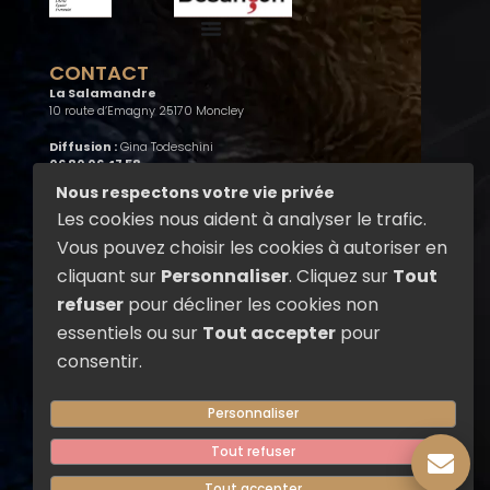
CONTACT
La Salamandre
10 route d’Emagny 25170 Moncley
Diffusion :
Gina Todeschini
06 80 06 47 58
compagnie@la-salamandre.com
Nous respectons votre vie privée
Les cookies nous aident à analyser le trafic.
Administration :
Elisabeth Henry
07 81 30 96 70
Vous pouvez choisir les cookies à autoriser en
admin@la-salamandre.com
cliquant sur
Personnaliser
. Cliquez sur
Tout
refuser
pour décliner les cookies non
RÉSEAUX SOCIAUX
Suivez La Salamandre sur les
essentiels ou sur
Tout accepter
pour
réseaux sociaux pour découvrir nos
consentir.
actualités, nos spectacles de feu,
nos créations et les coulisses de la
compagnie.
Personnaliser
F
Y
Tout refuser
a
o
c
u
Tout accepter